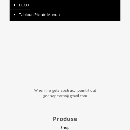
DECO
Tablouri Pictate Manual
When life gets abstract i paint it out
geanapearta@gmail.com
Produse
Shop