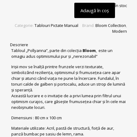
În stoc
Adaugă în coș
Categorie:
Tablouri Pictate Manual
Brand:
Bloom Collection
,
Modern
Descriere
Tabloul „Pollyanna”, parte din colecția
Bloom
, este un
omagiu adus optimismului pur și „nerezonabil”
Irișii mov se înalță printre frunzele verzi texturate,
simbolizând reziliența, optimismul și frumusețea care apar
chiar și atunci când viața ne pune la încercare. Fundalul, în
tonuri calde de galben și portocaliu, aduce un strop de lumină
și speranță.
Această lucrare e o invitație de a privi lumea prin filtrul unui
optimism curajos, care găsește frumusețea chiar și în cele mai
neobișnuite locuri.
Dimensiuni : 80 cm x 100 cm
Materiale utilizate: Acril, pastă de structură, foiță de aur,
panză bumbac pe sasiu de lemn, rama.